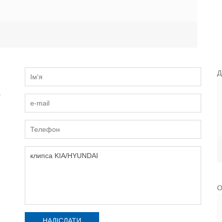
Д
и
О