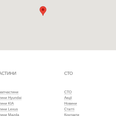
АСТИНИ
СТО
 запчастини
СТО
тини Hyundai
Акції
тини KIA
Новини
тини Lexus
Статті
тини Mazda
Контакти