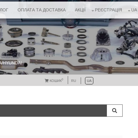
АЛОГ
ОПЛАТА ТА ДОСТАВКА
АКЦІЇ
РЕЄСТРАЦІЯ
UA
A/HYUNDAI
0
КОШИК
RU
UA