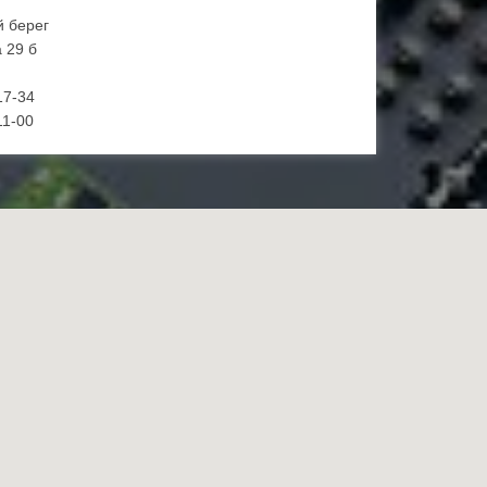
й берег
 29 б
17-34
11-00