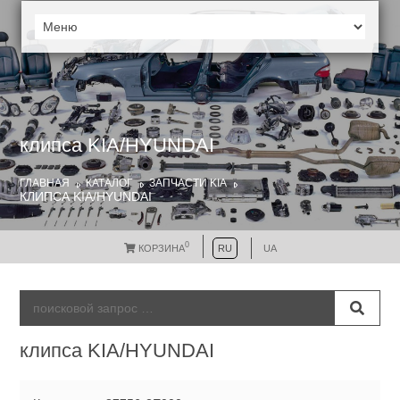
клипса KIA/HYUNDAI
ГЛАВНАЯ
КАТАЛОГ
ЗАПЧАСТИ KIA
КЛИПСА KIA/HYUNDAI
0
КОРЗИНА
RU
UA
клипса KIA/HYUNDAI