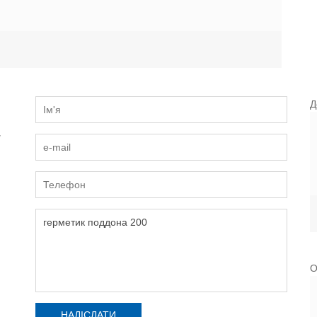
Д
и
О