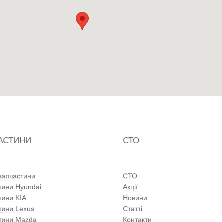
АСТИНИ
СТО
 запчастини
СТО
тини Hyundai
Акції
тини KIA
Новини
тини Lexus
Статті
тини Mazda
Контакти