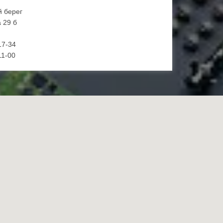
й берег
 29 б
17-34
11-00