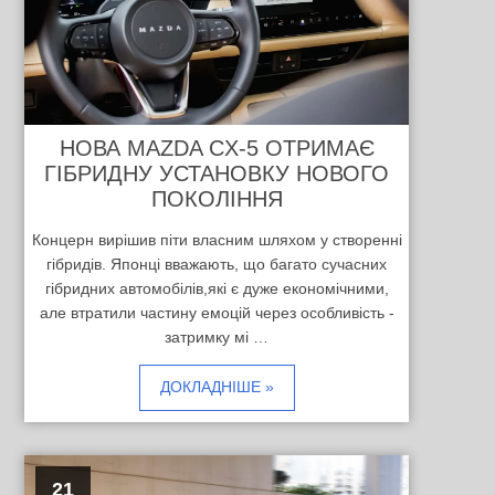
НОВА MAZDA CX-5 ОТРИМАЄ
ГІБРИДНУ УСТАНОВКУ НОВОГО
ПОКОЛІННЯ
Концерн вирішив піти власним шляхом у створенні
гібридів. Японці вважають, що багато сучасних
гібридних автомобілів,які є дуже економічними,
але втратили частину емоцій через особливість -
затримку мі …
ДОКЛАДНІШЕ »
21