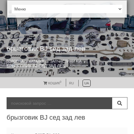
брызговик BJ сед зад лев
ГОЛОВНА
КАТАЛОГ
ЗАПЧАСТИНИ KIA
БРЫЗГОВИК BJ СЕД ЗАД ЛЕВ
0
КОШИК
RU
UA
брызговик BJ сед зад лев