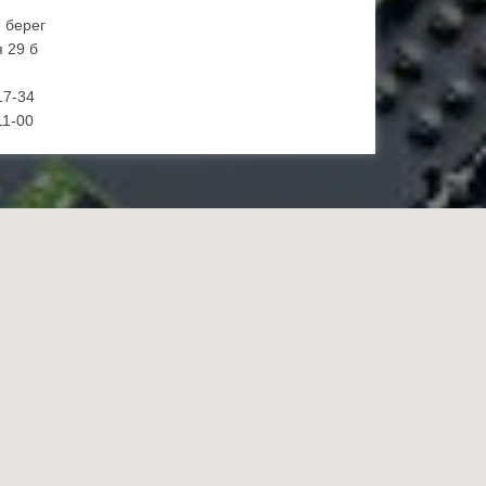
й берег
 29 б
17-34
11-00