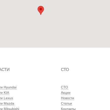
АСТИ
СТО
ти Hyundai
СТО
ти KIA
Акции
ти Lexus
Новости
ти Mazda
Статьи
и Mitsubishi
Контакты