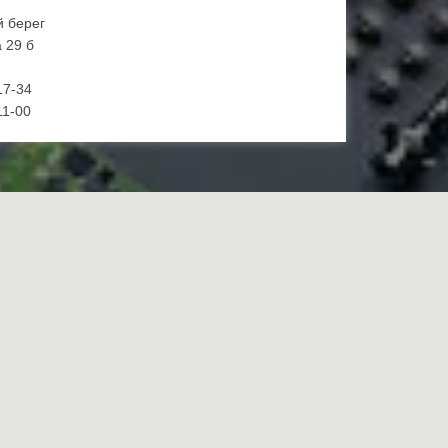
й берег
 29 б
17-34
11-00