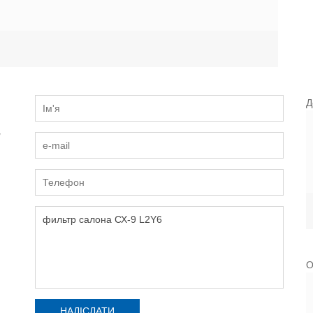
Д
и
О