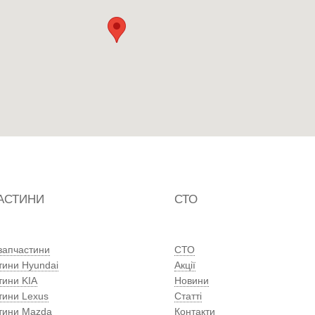
АСТИНИ
СТО
 запчастини
СТО
тини Hyundai
Акції
тини KIA
Новини
тини Lexus
Статті
тини Mazda
Контакти