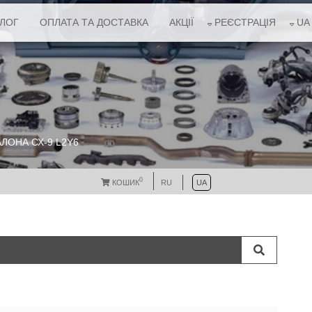
АЛОГ
ОПЛАТА ТА ДОСТАВКА
АКЦІЇ
РЕЄСТРАЦІЯ
UA
ЛОНА СХ-9 L2Y6
0
КОШИК
RU
UA