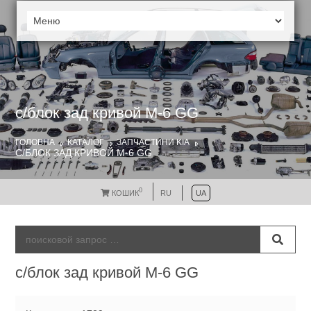
с/блок зад кривой M-6 GG
ГОЛОВНА
КАТАЛОГ
ЗАПЧАСТИНИ KIA
С/БЛОК ЗАД КРИВОЙ M-6 GG
0
КОШИК
RU
UA
с/блок зад кривой M-6 GG