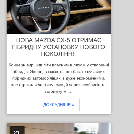
НОВА MAZDA CX-5 ОТРИМАЄ
ГІБРИДНУ УСТАНОВКУ НОВОГО
ПОКОЛІННЯ
Концерн вирішив піти власним шляхом у створенні
гібридів. Японці вважають, що багато сучасних
гібридних автомобілів,які є дуже економічними,
але втратили частину емоцій через особливість -
затримку мі …
ДОКЛАДНІШЕ »
21