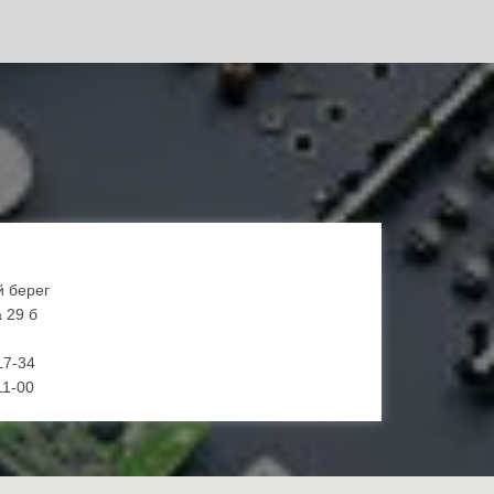
й берег
 29 б
17-34
11-00