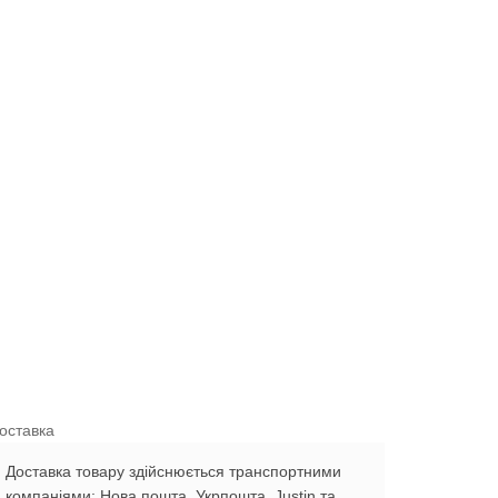
оставка
Доставка товару здійснюється транспортними
компаніями: Нова пошта, Укрпошта, Justin та