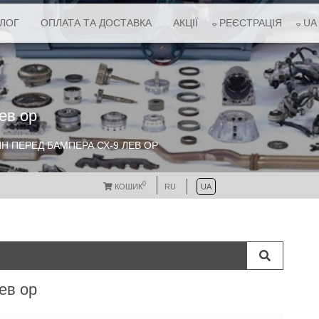
АЛОГ
ОПЛАТА ТА ДОСТАВКА
АКЦІЇ
РЕЄСТРАЦІЯ
UA
ев ор
 ПЕРЕД БАМПЕРА СХ-9 ЛЕВ ОР
0
КОШИК
RU
UA
ев ор