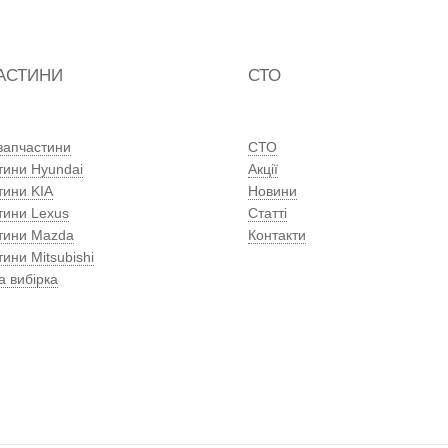
АСТИНИ
СТО
 запчастини
СТО
тини Hyundai
Акції
тини KIA
Новини
тини Lexus
Статті
тини Mazda
Контакти
ини Mitsubishi
а вибірка