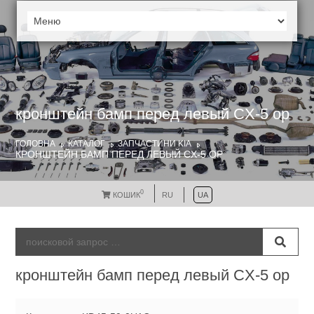
кронштейн бамп перед левый CX-5 ор
ГОЛОВНА
КАТАЛОГ
ЗАПЧАСТИНИ KIA
КРОНШТЕЙН БАМП ПЕРЕД ЛЕВЫЙ CX-5 ОР
0
КОШИК
RU
UA
кронштейн бамп перед левый CX-5 ор