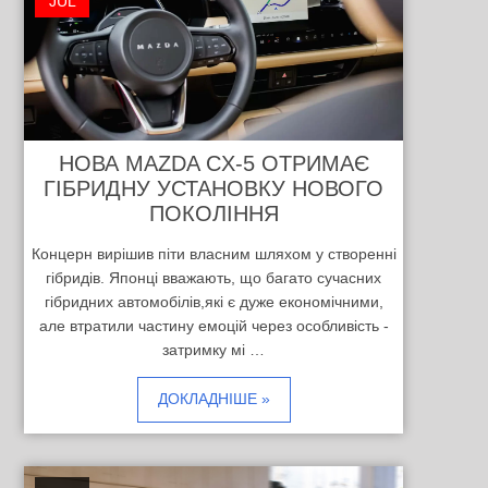
JUL
НОВА MAZDA CX-5 ОТРИМАЄ
ГІБРИДНУ УСТАНОВКУ НОВОГО
ПОКОЛІННЯ
Концерн вирішив піти власним шляхом у створенні
гібридів. Японці вважають, що багато сучасних
гібридних автомобілів,які є дуже економічними,
але втратили частину емоцій через особливість -
затримку мі …
ДОКЛАДНІШЕ »