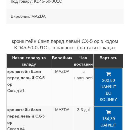
Код товару: KD45-50-0U1C
Виробник: MAZDA
кронштейн бамп перед левый CX-5 ор з кодом
KD45-50-0U1C є в наявності на таких скадах
Назви товару та
Виробник
Час
Вартість
складу
доставки
кронштейн бамп
MAZDA
в
перед левый CX-5
наявності
200,50
ор
UAH/ШТ
Склад #1
ДО
КОШИКУ
кронштейн бамп
MAZDA
2-3 дні
перед левый CX-5
154,39
ор
UAH/ШТ
Склад #4