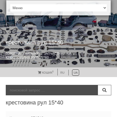
крестовина рул 15*40
ГОЛОВНА
КАТАЛОГ
ЗАПЧАСТИНИ KIA
КРЕСТОВИНА РУЛ 15*40
0
КОШИК
RU
UA
крестовина рул 15*40