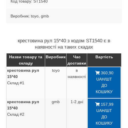
Код товару: ST1540
Виробник: toyo, gmb
крестовина рул 15*40 з кодом ST1540 є в
наявності на таких скадах
Назви товару та
Виробник
Час
Вартість
складу
доставки
крестовина рул
toyo
в
360,90
15*40
наявності
UAH/ШТ
Склад #1
ДО
КОШИКУ
крестовина рул
gmb
1-2 дні
157,99
15*40
UAH/ШТ
Склад #2
ДО
КОШИКУ