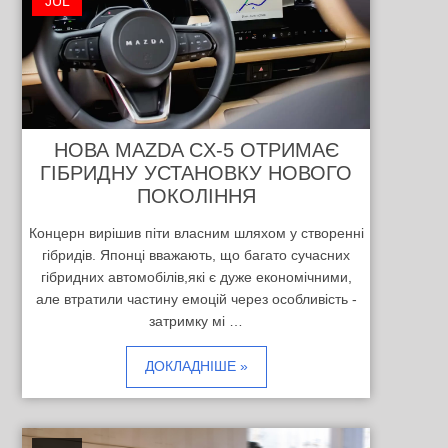
JUL
НОВА MAZDA CX-5 ОТРИМАЄ
ГІБРИДНУ УСТАНОВКУ НОВОГО
ПОКОЛІННЯ
Концерн вирішив піти власним шляхом у створенні
гібридів. Японці вважають, що багато сучасних
гібридних автомобілів,які є дуже економічними,
але втратили частину емоцій через особливість -
затримку мі …
ДОКЛАДНІШЕ »