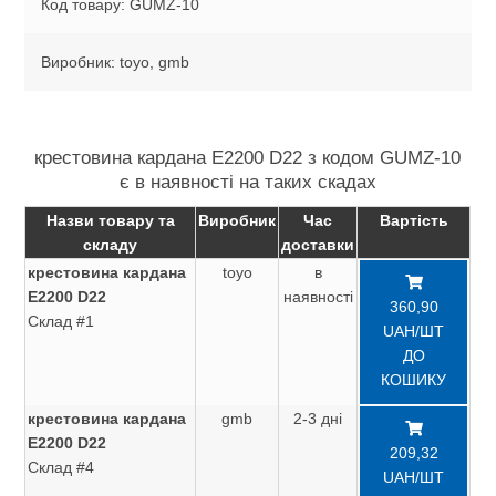
Код товару: GUMZ-10
Виробник: toyo, gmb
крестовина кардана Е2200 D22 з кодом GUMZ-10
є в наявності на таких скадах
Назви товару та
Виробник
Час
Вартість
складу
доставки
крестовина кардана
toyo
в
Е2200 D22
наявності
360,90
Склад #1
UAH/ШТ
ДО
КОШИКУ
крестовина кардана
gmb
2-3 дні
Е2200 D22
209,32
Склад #4
UAH/ШТ