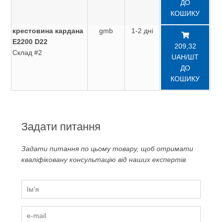
ДО
КОШИКУ
крестовина кардана
gmb
1-2 дні
Е2200 D22
209,32
Склад #2
UAH/ШТ
ДО
КОШИКУ
Задати питання
Задати питання по цьому товару, щоб отримати
кваліфіковану консультацію від наших експертів