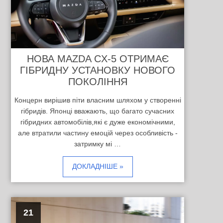
НОВА MAZDA CX-5 ОТРИМАЄ
ГІБРИДНУ УСТАНОВКУ НОВОГО
ПОКОЛІННЯ
Концерн вирішив піти власним шляхом у створенні
гібридів. Японці вважають, що багато сучасних
гібридних автомобілів,які є дуже економічними,
але втратили частину емоцій через особливість -
затримку мі …
ДОКЛАДНІШЕ »
21