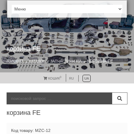
корзина FE
КОРЗИНА FE
ГОЛОВНА
КАТАЛОГ
ЗАПЧАСТИНИ KIA
0
КОШИК
RU
UA
корзина FE
Код товару: MZC-12