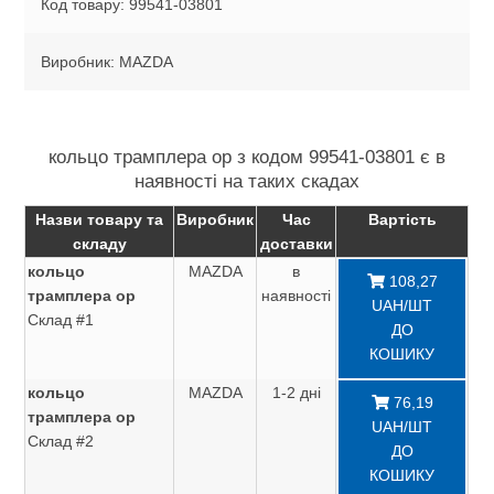
Код товару: 99541-03801
Виробник: MAZDA
кольцо трамплера ор з кодом 99541-03801 є в
наявності на таких скадах
Назви товару та
Виробник
Час
Вартість
складу
доставки
кольцо
MAZDA
в
108,27
трамплера ор
наявності
UAH/ШТ
Склад #1
ДО
КОШИКУ
кольцо
MAZDA
1-2 дні
76,19
трамплера ор
UAH/ШТ
Склад #2
ДО
КОШИКУ