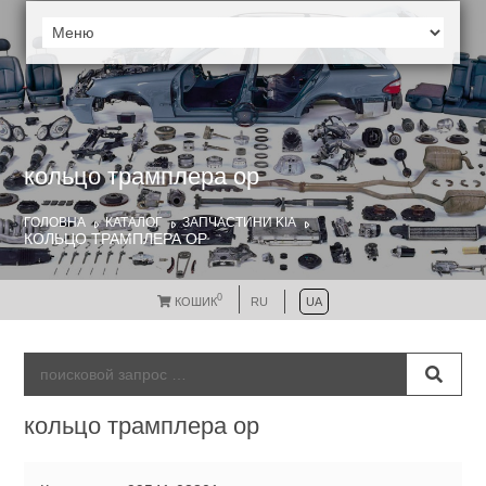
кольцо трамплера ор
ГОЛОВНА
КАТАЛОГ
ЗАПЧАСТИНИ KIA
КОЛЬЦО ТРАМПЛЕРА ОР
0
КОШИК
RU
UA
кольцо трамплера ор