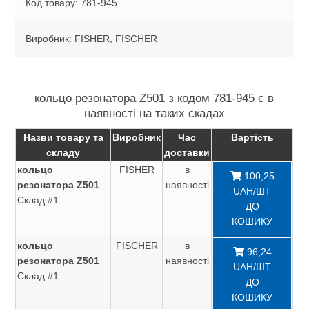
Код товару: 781-945
Виробник: FISHER, FISCHER
кольцо резонатора Z501 з кодом 781-945 є в
наявності на таких скадах
Назви товару та
Виробник
Час
Вартість
складу
доставки
кольцо
FISHER
в
100,25
резонатора Z501
наявності
UAH/ШТ
Склад #1
ДО
КОШИКУ
кольцо
FISCHER
в
96,24
резонатора Z501
наявності
UAH/ШТ
Склад #1
ДО
КОШИКУ