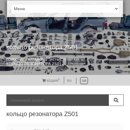
кольцо резонатора Z501
ГОЛОВНА
КАТАЛОГ
ЗАПЧАСТИНИ KIA
КОЛЬЦО РЕЗОНАТОРА Z501
0
КОШИК
RU
UA
кольцо резонатора Z501