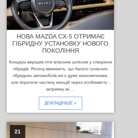
НОВА MAZDA CX-5 ОТРИМАЄ
ГІБРИДНУ УСТАНОВКУ НОВОГО
ПОКОЛІННЯ
Концерн вирішив піти власним шляхом у створенні
гібридів. Японці вважають, що багато сучасних
гібридних автомобілів,які є дуже економічними,
але втратили частину емоцій через особливість -
затримку мі …
ДОКЛАДНІШЕ »
21