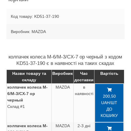
Код товару: KD51-37-190
Виробник: MAZDA
колпачек колеса M-6/M-3/CX-7 ор черный з кодом
KD51-37-190 є в наявності на таких скадах
Назви товару та
Виробник
Час
Вартість
складу
доставки
колпачек колеса M-
MAZDA
в
6/M-3/CX-7 ор
наявності
200,50
черный
UAH/ШТ
Склад #1
ДО
КОШИКУ
колпачек колеса M-
MAZDA
2-3 дні