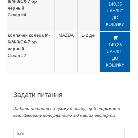
6/M-3/CX-7 ор
140,35
черный
UAH/ШТ
Склад #4
ДО
КОШИКУ
колпачек колеса M-
MAZDA
1-2 дні
6/M-3/CX-7 ор
140,35
черный
UAH/ШТ
Склад #2
ДО
КОШИКУ
Задати питання
Задати питання по цьому товару, щоб отримати
кваліфіковану консультацію від наших експертів