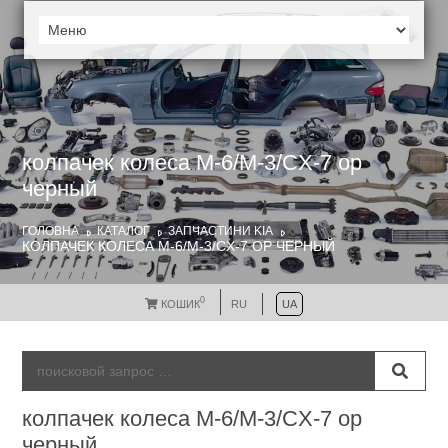
колпачек колеса M-6/M-3/CX-7 ор
черный
ГОЛОВНА
КАТАЛОГ
ЗАПЧАСТИНИ KIA
КОЛПАЧЕК КОЛЕСА M-6/M-3/CX-7 ОР ЧЕРНЫЙ
0
КОШИК
RU
UA
колпачек колеса M-6/M-3/CX-7 ор
черный