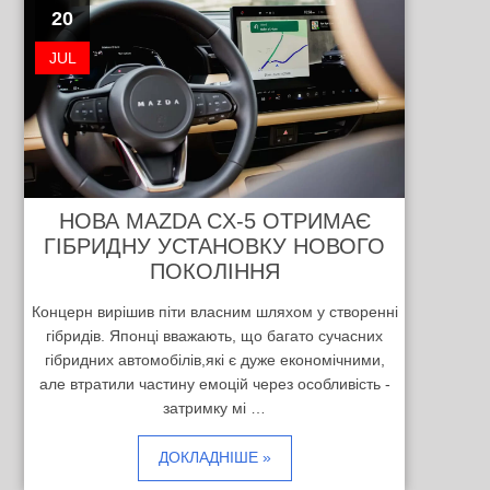
20
JUL
НОВА MAZDA CX-5 ОТРИМАЄ
ГІБРИДНУ УСТАНОВКУ НОВОГО
ПОКОЛІННЯ
Концерн вирішив піти власним шляхом у створенні
гібридів. Японці вважають, що багато сучасних
гібридних автомобілів,які є дуже економічними,
але втратили частину емоцій через особливість -
затримку мі …
ДОКЛАДНІШЕ »