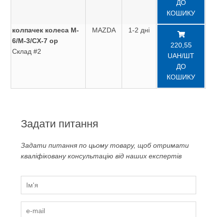
ДО
КОШИКУ
колпачек колеса M-
MAZDA
1-2 дні
6/M-3/CX-7 ор
220,55
Склад #2
UAH/ШТ
ДО
КОШИКУ
Задати питання
Задати питання по цьому товару, щоб отримати
кваліфіковану консультацію від наших експертів