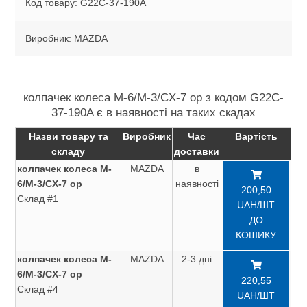
Код товару: G22C-37-190A
Виробник: MAZDA
колпачек колеса M-6/M-3/CX-7 ор з кодом G22C-
37-190A є в наявності на таких скадах
Назви товару та
Виробник
Час
Вартість
складу
доставки
колпачек колеса M-
MAZDA
в
6/M-3/CX-7 ор
наявності
200,50
Склад #1
UAH/ШТ
ДО
КОШИКУ
колпачек колеса M-
MAZDA
2-3 дні
6/M-3/CX-7 ор
220,55
Склад #4
UAH/ШТ