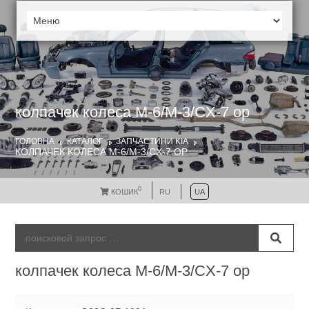
колпачек колеса M-6/M-3/CX-7 ор
ГОЛОВНА
КАТАЛОГ
ЗАПЧАСТИНИ KIA
КОЛПАЧЕК КОЛЕСА M-6/M-3/CX-7 ОР
0
КОШИК
RU
UA
колпачек колеса M-6/M-3/CX-7 ор