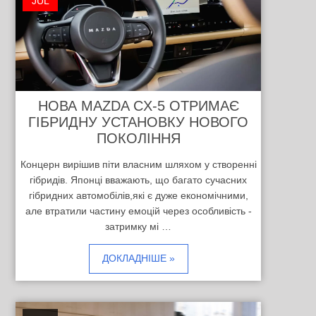
JUL
НОВА MAZDA CX-5 ОТРИМАЄ
ГІБРИДНУ УСТАНОВКУ НОВОГО
ПОКОЛІННЯ
Концерн вирішив піти власним шляхом у створенні
гібридів. Японці вважають, що багато сучасних
гібридних автомобілів,які є дуже економічними,
але втратили частину емоцій через особливість -
затримку мі …
ДОКЛАДНІШЕ »