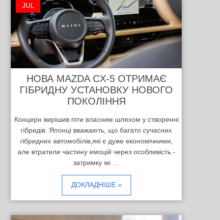
JUL
НОВА MAZDA CX-5 ОТРИМАЄ
ГІБРИДНУ УСТАНОВКУ НОВОГО
ПОКОЛІННЯ
Концерн вирішив піти власним шляхом у створенні
гібридів. Японці вважають, що багато сучасних
гібридних автомобілів,які є дуже економічними,
але втратили частину емоцій через особливість -
затримку мі …
ДОКЛАДНІШЕ »