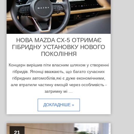
НОВА MAZDA CX-5 ОТРИМАЄ
ГІБРИДНУ УСТАНОВКУ НОВОГО
ПОКОЛІННЯ
Концерн вирішив піти власним шляхом у створенні
гібридів. Японці вважають, що багато сучасних
гібридних автомобілів,які є дуже економічними,
але втратили частину емоцій через особливість -
затримку мі …
ДОКЛАДНІШЕ »
21