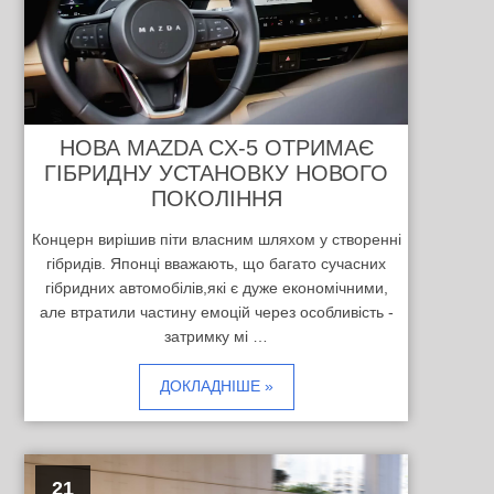
НОВА MAZDA CX-5 ОТРИМАЄ
ГІБРИДНУ УСТАНОВКУ НОВОГО
ПОКОЛІННЯ
Концерн вирішив піти власним шляхом у створенні
гібридів. Японці вважають, що багато сучасних
гібридних автомобілів,які є дуже економічними,
але втратили частину емоцій через особливість -
затримку мі …
ДОКЛАДНІШЕ »
21