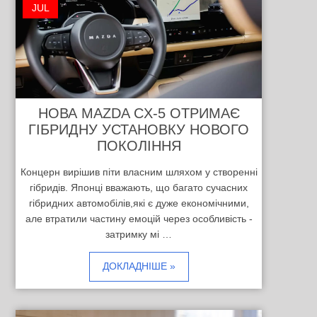
JUL
НОВА MAZDA CX-5 ОТРИМАЄ
ГІБРИДНУ УСТАНОВКУ НОВОГО
ПОКОЛІННЯ
Концерн вирішив піти власним шляхом у створенні
гібридів. Японці вважають, що багато сучасних
гібридних автомобілів,які є дуже економічними,
але втратили частину емоцій через особливість -
затримку мі …
ДОКЛАДНІШЕ »