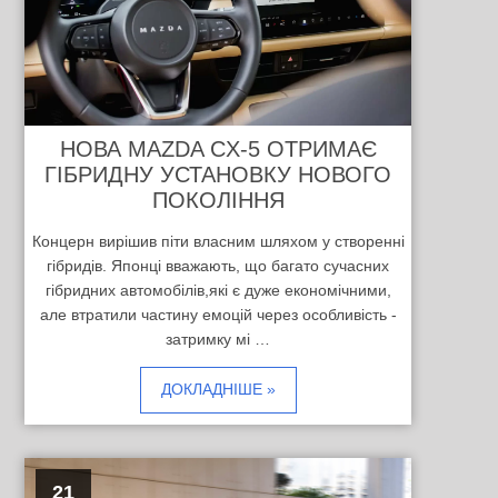
НОВА MAZDA CX-5 ОТРИМАЄ
ГІБРИДНУ УСТАНОВКУ НОВОГО
ПОКОЛІННЯ
Концерн вирішив піти власним шляхом у створенні
гібридів. Японці вважають, що багато сучасних
гібридних автомобілів,які є дуже економічними,
але втратили частину емоцій через особливість -
затримку мі …
ДОКЛАДНІШЕ »
21