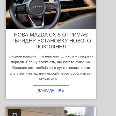
НОВА MAZDA CX-5 ОТРИМАЄ
ГІБРИДНУ УСТАНОВКУ НОВОГО
ПОКОЛІННЯ
Концерн вирішив піти власним шляхом у створенні
гібридів. Японці вважають, що багато сучасних
гібридних автомобілів,які є дуже економічними,
але втратили частину емоцій через особливість -
затримку мі …
ДОКЛАДНІШЕ »
21