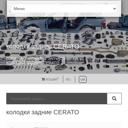
колодки задние CERATO
ГОЛОВНА
КАТАЛОГ
ЗАПЧАСТИНИ KIA
КОЛОДКИ ЗАДНИЕ CERATO
0
КОШИК
RU
UA
колодки задние CERATO