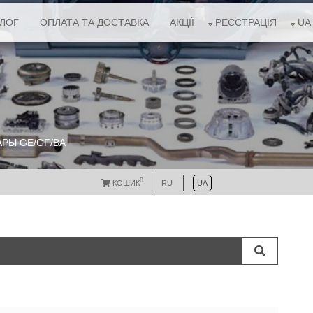
АЛОГ
ОПЛАТА ТА ДОСТАВКА
АКЦІЇ
РЕЄСТРАЦІЯ
UA
РЫ GE/GF/BA
0
КОШИК
RU
UA