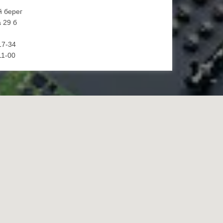
й берег
 29 б
17-34
11-00