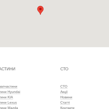
АСТИНИ
СТО
 запчастини
СТО
тини Hyundai
Акції
тини KIA
Новини
тини Lexus
Статті
тини Mazda
Контакти