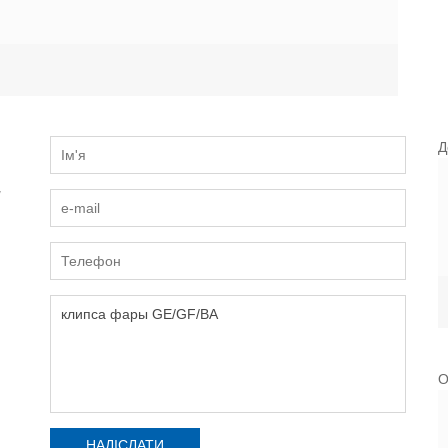
Д
и
О