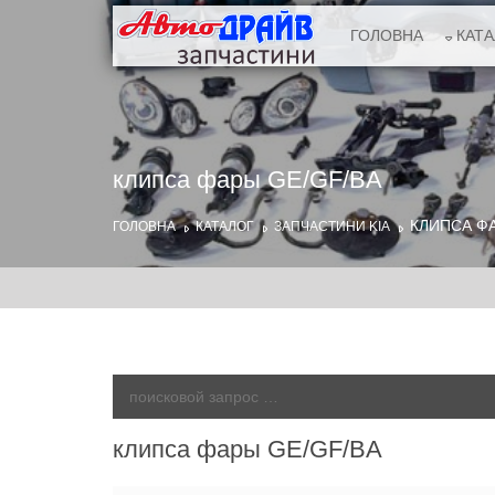
ГОЛОВНА
КАТ
клипса фары GE/GF/BA
КЛИПСА ФА
ГОЛОВНА
КАТАЛОГ
ЗАПЧАСТИНИ KIA
клипса фары GE/GF/BA