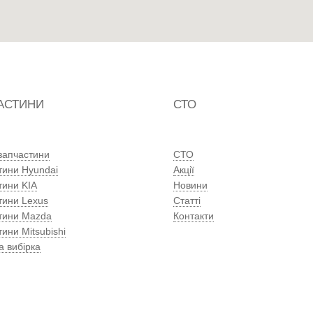
АСТИНИ
СТО
 запчастини
СТО
тини Hyundai
Акції
тини KIA
Новини
тини Lexus
Статті
тини Mazda
Контакти
ини Mitsubishi
а вибірка