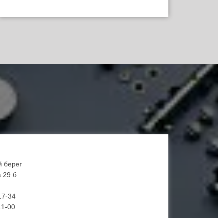
й берег
 29 б
17-34
11-00