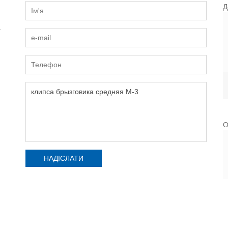
Д
и
О