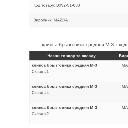
Код товару: B092-51-833
Виробник: MAZDA
клипса брызговика средняя M-3 з кодо
Назви товару та складу
Вир
клипса брызговика средняя M-3
MA
Склад #1
клипса брызговика средняя M-3
MA
Склад #4
клипса брызговика средняя M-3
MA
Склад #2