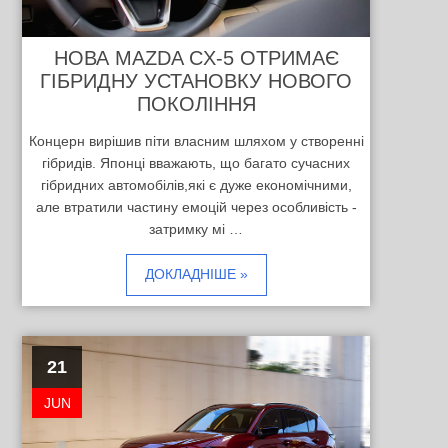
НОВА MAZDA CX-5 ОТРИМАЄ
ГІБРИДНУ УСТАНОВКУ НОВОГО
ПОКОЛІННЯ
Концерн вирішив піти власним шляхом у створенні
гібридів. Японці вважають, що багато сучасних
гібридних автомобілів,які є дуже економічними,
але втратили частину емоцій через особливість -
затримку мі …
ДОКЛАДНІШЕ »
21
JUN