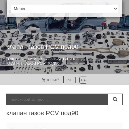
клапан газов PCV под90
ГОЛОВНА
КАТАЛОГ
ЗАПЧАСТИНИ KIA
КЛАПАН ГАЗОВ PCV ПОД90
0
КОШИК
RU
UA
клапан газов PCV под90