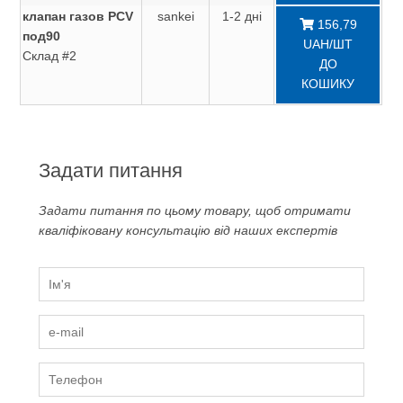
клапан газов PCV
sankei
1-2 дні
156,79
под90
UAH/ШТ
Склад #2
ДО
КОШИКУ
Задати питання
Задати питання по цьому товару, щоб отримати
кваліфіковану консультацію від наших експертів