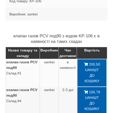
Код товару: KP-106
Виробник: sankei
клапан газов PCV под90 з кодом KP-106 є в
наявності на таких скадах
Назви товару та
Виробник
Час
Вартість
складу
доставки
клапан газов PCV
sankei
в
200,50
под90
наявності
UAH/ШТ
Склад #1
ДО
КОШИКУ
клапан газов PCV
sankei
2-3 дні
156,79
под90
UAH/ШТ
Склад #4
ДО
КОШИКУ