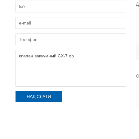
Д
и
О