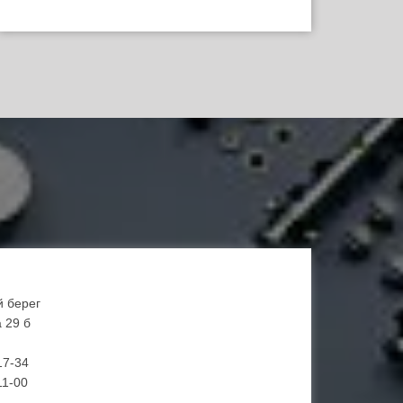
й берег
 29 б
17-34
11-00