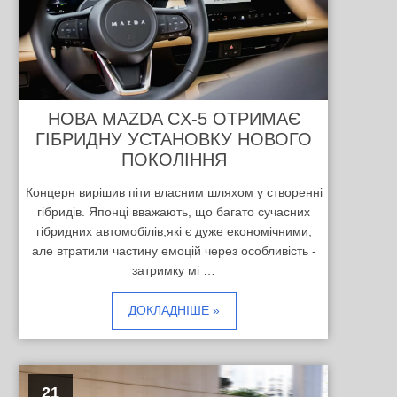
НОВА MAZDA CX-5 ОТРИМАЄ
ГІБРИДНУ УСТАНОВКУ НОВОГО
ПОКОЛІННЯ
Концерн вирішив піти власним шляхом у створенні
гібридів. Японці вважають, що багато сучасних
гібридних автомобілів,які є дуже економічними,
але втратили частину емоцій через особливість -
затримку мі …
ДОКЛАДНІШЕ »
21