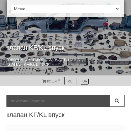
клапан KF/KL впуск
ГОЛОВНА
КАТАЛОГ
ЗАПЧАСТИНИ KIA
КЛАПАН KF/KL ВПУСК
0
КОШИК
RU
UA
клапан KF/KL впуск