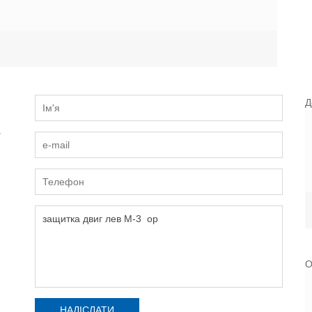
Д
и
О