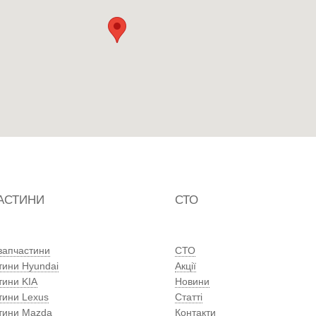
АСТИНИ
СТО
 запчастини
СТО
тини Hyundai
Акції
тини KIA
Новини
тини Lexus
Статті
тини Mazda
Контакти