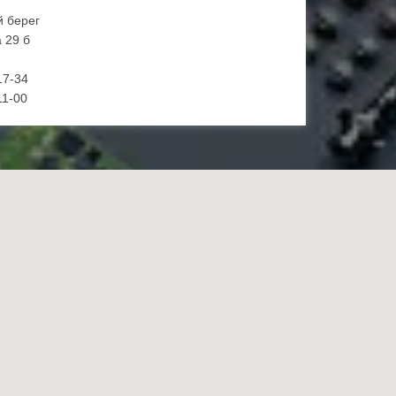
й берег
 29 б
17-34
11-00