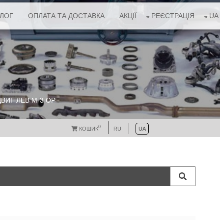
АЛОГ
ОПЛАТА ТА ДОСТАВКА
АКЦІЇ
РЕЄСТРАЦІЯ
UA
ВИГ ЛЕВ М-3 ОР
0
КОШИК
RU
UA