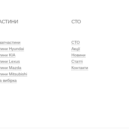
АСТИНИ
СТО
 запчастини
СТО
тини Hyundai
Акції
тини KIA
Новини
тини Lexus
Статті
тини Mazda
Контакти
ини Mitsubishi
а вибірка