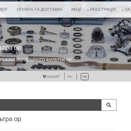
АЛОГ
ОПЛАТА ТА ДОСТАВКА
АКЦІЇ
РЕЄСТРАЦІЯ
UA
ьтра ор
КРЫШКИ ВОЗДУШНОГО ФИЛЬТРА ОР
0
КОШИК
RU
UA
ьтра ор