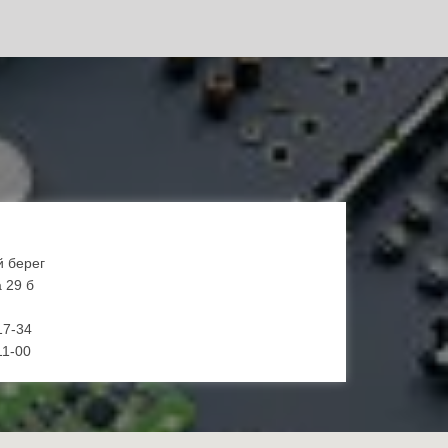
й берег
 29 б
17-34
11-00