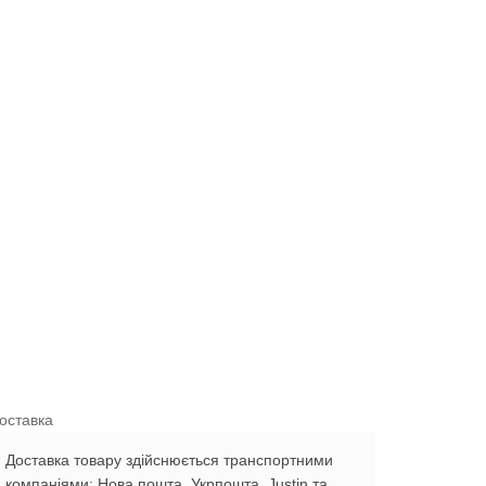
оставка
Доставка товару здійснюється транспортними
компаніями: Нова пошта, Укрпошта, Justin та