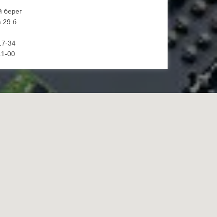
й берег
 29 б
17-34
11-00