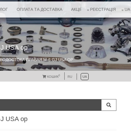
АЛОГ
ОПЛАТА ТА ДОСТАВКА
АКЦІЇ
РЕЄСТРАЦІЯ
UA
GJ USA ор
ВОДОСТОКА ПРАВАЯ M-6 GJ USA ОР
0
КОШИК
RU
UA
GJ USA ор