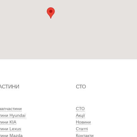
АСТИНИ
СТО
 запчастини
СТО
тини Hyundai
Акції
тини KIA
Новини
тини Lexus
Статті
тини Mazda
Контакти