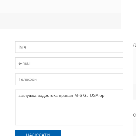
Д
и
О