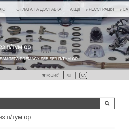
АЛОГ
ОПЛАТА ТА ДОСТАВКА
АКЦІЇ
РЕЄСТРАЦІЯ
UA
з п/тум ор
БАМПЕРА PREMACY ЛЕВ БЕЗ П/ТУМ ОР
0
КОШИК
RU
UA
з п/тум ор