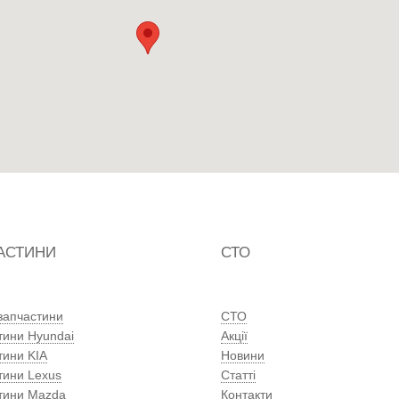
АСТИНИ
СТО
 запчастини
СТО
тини Hyundai
Акції
тини KIA
Новини
тини Lexus
Статті
тини Mazda
Контакти