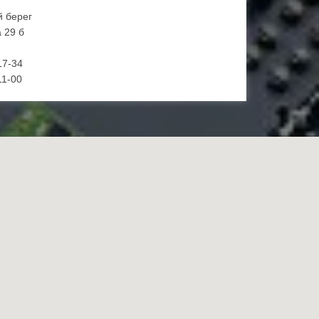
й берег
 29 б
17-34
11-00