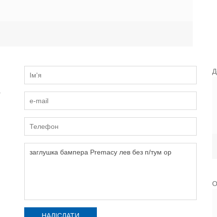
Д
и
О