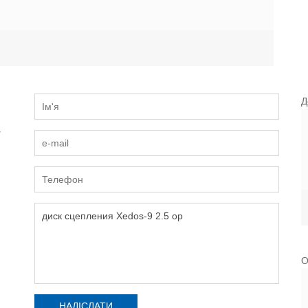
Д
и
О