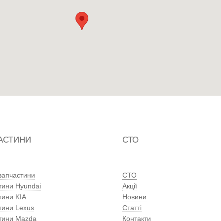
АСТИНИ
СТО
 запчастини
СТО
тини Hyundai
Акції
тини KIA
Новини
тини Lexus
Статті
тини Mazda
Контакти