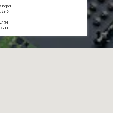
й берег
 29 б
17-34
11-00