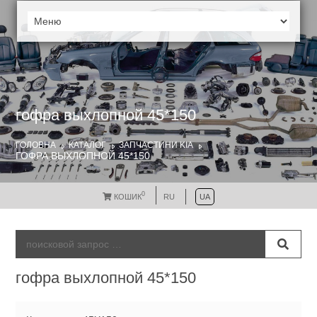
гофра выхлопной 45*150
ГОЛОВНА
КАТАЛОГ
ЗАПЧАСТИНИ KIA
ГОФРА ВЫХЛОПНОЙ 45*150
0
КОШИК
RU
UA
гофра выхлопной 45*150