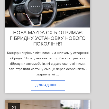
НОВА MAZDA CX-5 ОТРИМАЄ
ГІБРИДНУ УСТАНОВКУ НОВОГО
ПОКОЛІННЯ
Концерн вирішив піти власним шляхом у створенні
гібридів. Японці вважають, що багато сучасних
гібридних автомобілів,які є дуже економічними,
але втратили частину емоцій через особливість -
затримку мі …
ДОКЛАДНІШЕ »
21