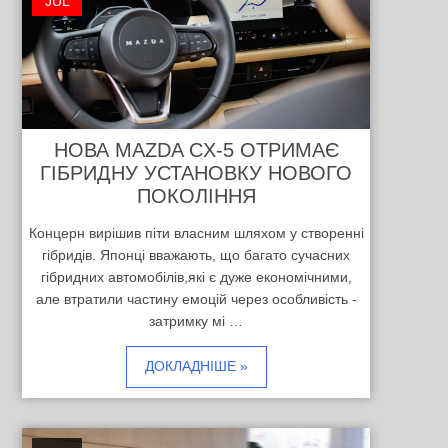
JUL
НОВА MAZDA CX-5 ОТРИМАЄ
ГІБРИДНУ УСТАНОВКУ НОВОГО
ПОКОЛІННЯ
Концерн вирішив піти власним шляхом у створенні
гібридів. Японці вважають, що багато сучасних
гібридних автомобілів,які є дуже економічними,
але втратили частину емоцій через особливість -
затримку мі …
ДОКЛАДНІШЕ »