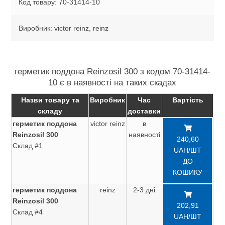
Код товару: 70-31414-10
Виробник: victor reinz, reinz
герметик поддона Reinzosil 300 з кодом 70-31414-
10 є в наявності на таких скадах
Назви товару та
Виробник
Час
Вартість
складу
доставки
герметик поддона
victor reinz
в
Reinzosil 300
наявності
240,60
Склад #1
UAH/ШТ
ДО
КОШИКУ
герметик поддона
reinz
2-3 дні
Reinzosil 300
202,91
Склад #4
UAH/ШТ