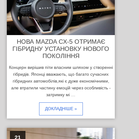
НОВА MAZDA CX-5 ОТРИМАЄ
ГІБРИДНУ УСТАНОВКУ НОВОГО
ПОКОЛІННЯ
Концерн вирішив піти власним шляхом у створенні
гібридів. Японці вважають, що багато сучасних
гібридних автомобілів,які є дуже економічними,
але втратили частину емоцій через особливість -
затримку мі …
ДОКЛАДНІШЕ »
21