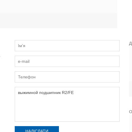
Д
и
О