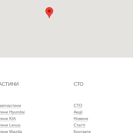
АСТИНИ
СТО
 запчастини
СТО
тини Hyundai
Акції
тини KIA
Новини
тини Lexus
Статті
тини Mazda
Контакти