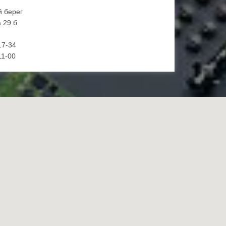
й берег
 29 б
17-34
11-00