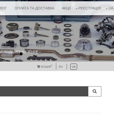
АЛОГ
ОПЛАТА ТА ДОСТАВКА
АКЦІЇ
РЕЄСТРАЦІЯ
UA
 ПОДШИПНИК R2/FE
0
КОШИК
RU
UA