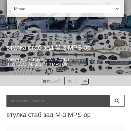
втулка стаб зад M-3 MPS ор
ГОЛОВНА
КАТАЛОГ
ЗАПЧАСТИНИ KIA
ВТУЛКА СТАБ ЗАД M-3 MPS ОР
0
КОШИК
RU
UA
втулка стаб зад M-3 MPS ор