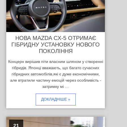
НОВА MAZDA CX-5 ОТРИМАЄ
ГІБРИДНУ УСТАНОВКУ НОВОГО
ПОКОЛІННЯ
Концерн вирішив піти власним шляхом у створенні
гібридів. Японці вважають, що багато сучасних
гібридних автомобілів,які є дуже економічними,
але втратили частину емоцій через особливість -
затримку мі …
ДОКЛАДНІШЕ »
21