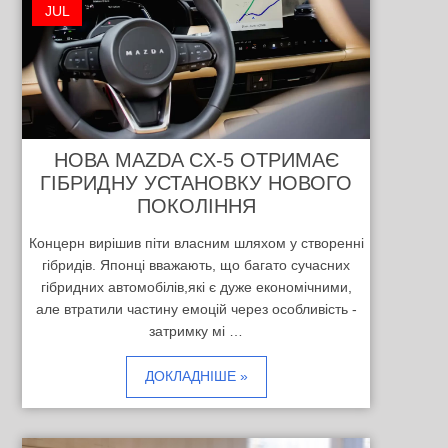
JUL
НОВА MAZDA CX-5 ОТРИМАЄ
ГІБРИДНУ УСТАНОВКУ НОВОГО
ПОКОЛІННЯ
Концерн вирішив піти власним шляхом у створенні
гібридів. Японці вважають, що багато сучасних
гібридних автомобілів,які є дуже економічними,
але втратили частину емоцій через особливість -
затримку мі …
ДОКЛАДНІШЕ »