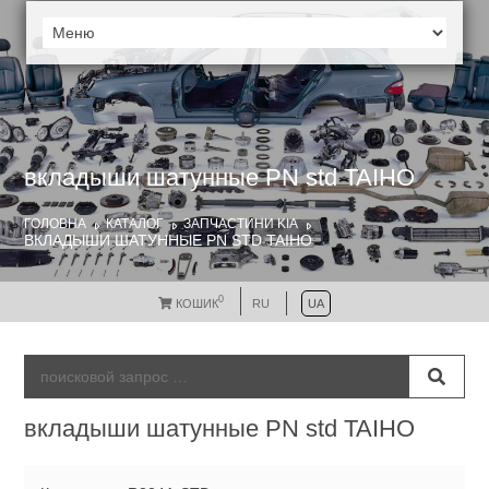
вкладыши шатунные PN std TAIHO
ГОЛОВНА
КАТАЛОГ
ЗАПЧАСТИНИ KIA
ВКЛАДЫШИ ШАТУННЫЕ PN STD TAIHO
0
КОШИК
RU
UA
вкладыши шатунные PN std TAIHO