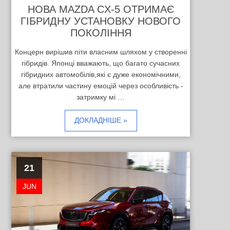
НОВА MAZDA CX-5 ОТРИМАЄ
ГІБРИДНУ УСТАНОВКУ НОВОГО
ПОКОЛІННЯ
Концерн вирішив піти власним шляхом у створенні
гібридів. Японці вважають, що багато сучасних
гібридних автомобілів,які є дуже економічними,
але втратили частину емоцій через особливість -
затримку мі …
ДОКЛАДНІШЕ »
21
JUN