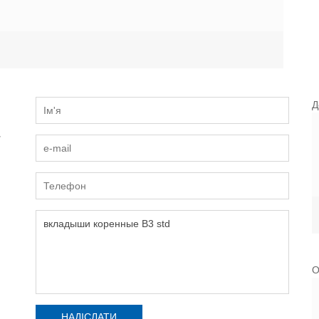
Д
и
О