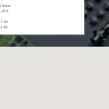
й берег
 29 б
17-34
11-00