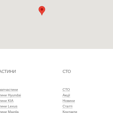
АСТИНИ
СТО
 запчастини
СТО
тини Hyundai
Акції
тини KIA
Новини
тини Lexus
Статті
тини Mazda
Контакти