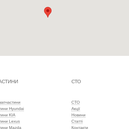
АСТИНИ
СТО
 запчастини
СТО
тини Hyundai
Акції
тини KIA
Новини
тини Lexus
Статті
тини Mazda
Контакти