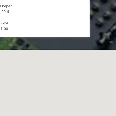
й берег
 29 б
17-34
11-00