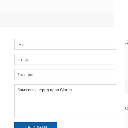
Д
и
О