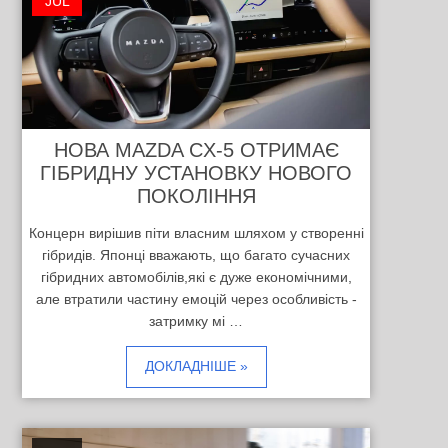
JUL
НОВА MAZDA CX-5 ОТРИМАЄ
ГІБРИДНУ УСТАНОВКУ НОВОГО
ПОКОЛІННЯ
Концерн вирішив піти власним шляхом у створенні
гібридів. Японці вважають, що багато сучасних
гібридних автомобілів,які є дуже економічними,
але втратили частину емоцій через особливість -
затримку мі …
ДОКЛАДНІШЕ »