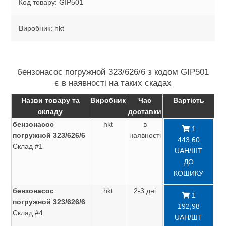
Код товару: GIP501
Виробник: hkt
бензонасос погружной 323/626/6 з кодом GIP501
є в наявності на таких скадах
Назви товару та
Виробник
Час
Вартість
складу
доставки
бензонасос
hkt
в
1
погружной 323/626/6
наявності
443,60
Склад #1
UAH/ШТ
ДО
КОШИКУ
бензонасос
hkt
2-3 дні
1
погружной 323/626/6
192,98
Склад #4
UAH/ШТ