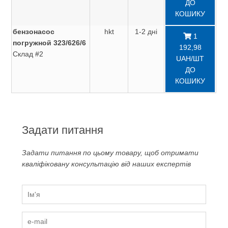
ДО
КОШИКУ
бензонасос
hkt
1-2 дні
1
погружной 323/626/6
192,98
Склад #2
UAH/ШТ
ДО
КОШИКУ
Задати питання
Задати питання по цьому товару, щоб отримати
кваліфіковану консультацію від наших експертів