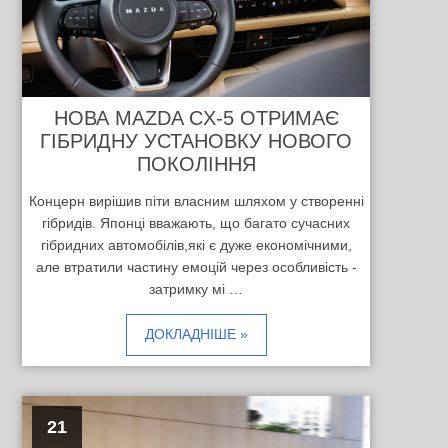
НОВА MAZDA CX-5 ОТРИМАЄ
ГІБРИДНУ УСТАНОВКУ НОВОГО
ПОКОЛІННЯ
Концерн вирішив піти власним шляхом у створенні
гібридів. Японці вважають, що багато сучасних
гібридних автомобілів,які є дуже економічними,
але втратили частину емоцій через особливість -
затримку мі …
ДОКЛАДНІШЕ »
21