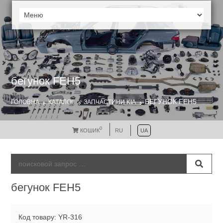
бегунок FEH5
БЕГУНОК FEH5
ГОЛОВНА
КАТАЛОГ
ЗАПЧАСТИНИ KIA
0
КОШИК
RU
UA
бегунок FEH5
Код товару: YR-316