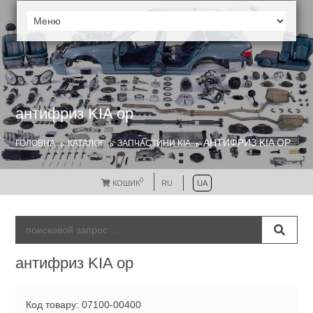
антифриз KIA ор
АНТИФРИЗ KIA ОР
ГОЛОВНА
КАТАЛОГ
ЗАПЧАСТИНИ KIA
0
КОШИК
RU
UA
антифриз KIA ор
Код товару: 07100-00400