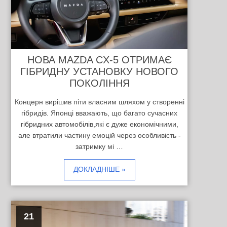
НОВА MAZDA CX-5 ОТРИМАЄ
ГІБРИДНУ УСТАНОВКУ НОВОГО
ПОКОЛІННЯ
Концерн вирішив піти власним шляхом у створенні
гібридів. Японці вважають, що багато сучасних
гібридних автомобілів,які є дуже економічними,
але втратили частину емоцій через особливість -
затримку мі …
ДОКЛАДНІШЕ »
21