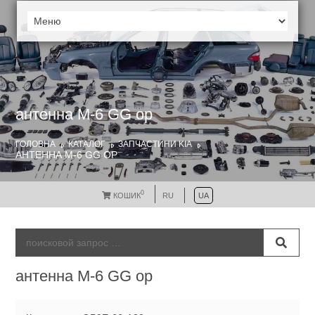
антенна M-6 GG ор
ГОЛОВНА
КАТАЛОГ
ЗАПЧАСТИНИ KIA
АНТЕННА M-6 GG ОР
0
КОШИК
RU
UA
антенна M-6 GG ор