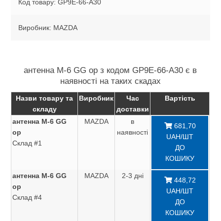
Код товару: GP9E-66-A30
Виробник: MAZDA
антенна M-6 GG ор з кодом GP9E-66-A30 є в
наявності на таких скадах
Назви товару та
Виробник
Час
Вартість
складу
доставки
антенна M-6 GG
MAZDA
в
681,70
ор
наявності
UAH/ШТ
Склад #1
ДО
КОШИКУ
антенна M-6 GG
MAZDA
2-3 дні
448,72
ор
UAH/ШТ
Склад #4
ДО
КОШИКУ