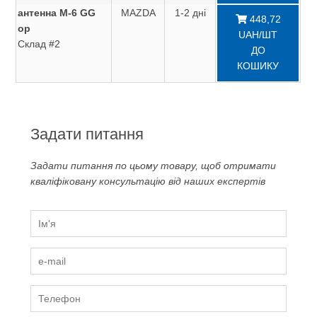
антенна M-6 GG
MAZDA
1-2 дні
448,72
ор
UAH/ШТ
Склад #2
ДО
КОШИКУ
Задати питання
Задати питання по цьому товару, щоб отримати
кваліфіковану консультацію від наших експертів