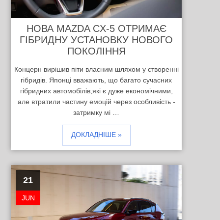
НОВА MAZDA CX-5 ОТРИМАЄ
ГІБРИДНУ УСТАНОВКУ НОВОГО
ПОКОЛІННЯ
Концерн вирішив піти власним шляхом у створенні
гібридів. Японці вважають, що багато сучасних
гібридних автомобілів,які є дуже економічними,
але втратили частину емоцій через особливість -
затримку мі …
ДОКЛАДНІШЕ »
21
JUN