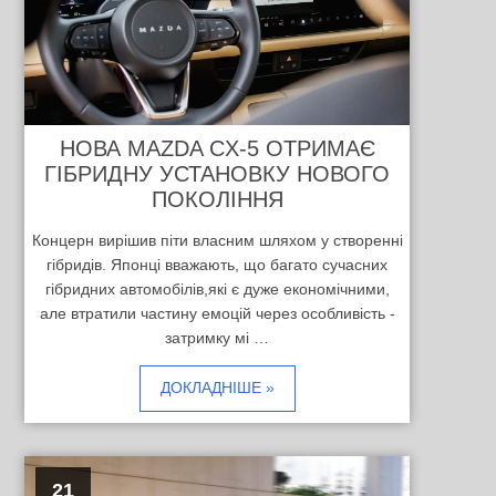
НОВА MAZDA CX-5 ОТРИМАЄ
ГІБРИДНУ УСТАНОВКУ НОВОГО
ПОКОЛІННЯ
Концерн вирішив піти власним шляхом у створенні
гібридів. Японці вважають, що багато сучасних
гібридних автомобілів,які є дуже економічними,
але втратили частину емоцій через особливість -
затримку мі …
ДОКЛАДНІШЕ »
21