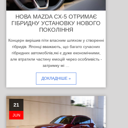
НОВА MAZDA CX-5 ОТРИМАЄ
ГІБРИДНУ УСТАНОВКУ НОВОГО
ПОКОЛІННЯ
Концерн вирішив піти власним шляхом у створенні
гібридів. Японці вважають, що багато сучасних
гібридних автомобілів,які є дуже економічними,
але втратили частину емоцій через особливість -
затримку мі …
ДОКЛАДНІШЕ »
21
JUN