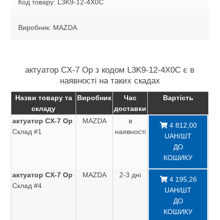
Код товару: L3K9-12-4X0C
Виробник: MAZDA
актуатор CX-7 Ор з кодом L3K9-12-4X0C є в
наявності на таких скадах
Назви товару та
Виробник
Час
Вартість
складу
доставки
актуатор CX-7 Ор
MAZDA
в
4 812,00
Склад #1
наявності
UAH/ШТ
ДО
КОШИКУ
актуатор CX-7 Ор
MAZDA
2-3 дні
4 195,26
Склад #4
UAH/ШТ
ДО
КОШИКУ