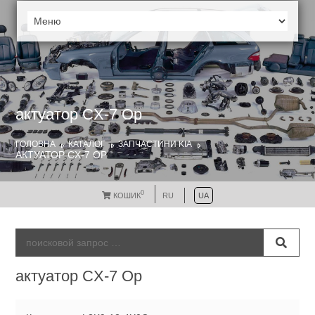
актуатор CX-7 Ор
ГОЛОВНА
КАТАЛОГ
ЗАПЧАСТИНИ KIA
АКТУАТОР CX-7 ОР
0
КОШИК
RU
UA
актуатор CX-7 Ор