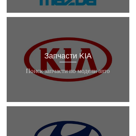
Запчасти KIA
Cerato K5, Sportage, RIO, Optima
...
Поиск запчасти по модели авто