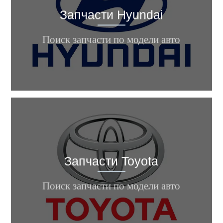
Запчасти Hyundai
Elantra, i10, i30, Tucson, Santa Fe,
Sonata, Accent, Gets, ix35 ...
Поиск запчасти по модели авто
Запчасти Toyota
Camry, Corolla, C-HR, Highlander,
Land Cruiser, RAV4 ...
Поиск запчасти по модели авто