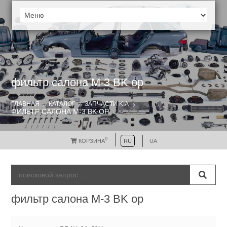
фильтр салона M-3 BK ор
ГЛАВНАЯ
КАТАЛОГ
ЗАПЧАСТИ KIA
ФИЛЬТР САЛОНА M-3 BK ОР
0
КОРЗИНА
RU
UA
фильтр салона M-3 BK ор